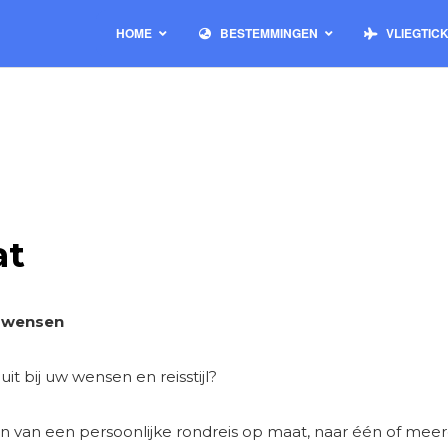
HOME
BESTEMMINGEN
VLIEGTIC
at
w wensen
it bij uw wensen en reisstijl?
len van een persoonlijke rondreis op maat, naar één of m