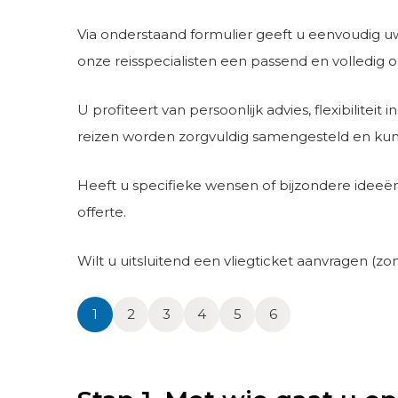
Via onderstaand formulier geeft u eenvoudig uw
onze reisspecialisten een passend en volledig 
U profiteert van persoonlijk advies, flexibilite
reizen worden zorgvuldig samengesteld en ku
Heeft u specifieke wensen of bijzondere ideeë
offerte.
Wilt u uitsluitend een vliegticket aanvragen (z
1
2
3
4
5
6