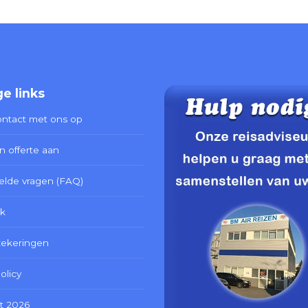
e links
ntact met ons op
n offerte aan
elde vragen (FAQ)
k
zekeringen
olicy
t 2026