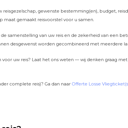
 reisgezelschap, gewenste bestemming(en), budget, reisduu
op maat gemaakt reisvoorstel voor u samen.
it in de samenstelling van uw reis en de zekerheid van een be
nnen desgewenst worden gecombineerd met meerdere land
n voor uw reis? Laat het ons weten — wij denken graag met
onder complete reis)? Ga dan naar
Offerte Losse Vliegticket(s