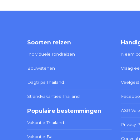
Soorten reizen
Handig
Individuele rondreizen
Neem co
Bouwstenen
Vraag ee
Dagtrips Thailand
Veelgest
Strandvakanties Thailand
Faceboo
Populaire bestemmingen
ASR Ver
Vakantie Thailand
Privacy P
Vakantie Bali
Copyrigh