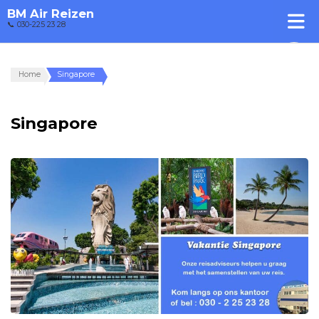
BM Air Reizen
📞 030-225 23 28
Home
Singapore
Singapore