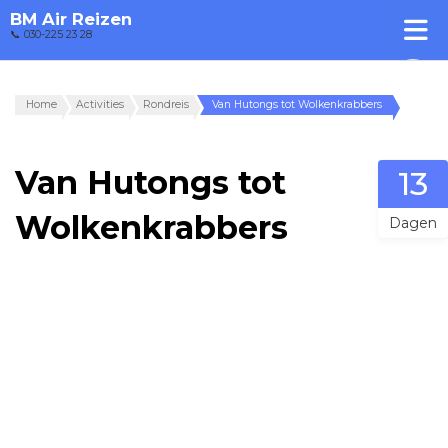
BM Air Reizen
📞 030-225 23 28
Home
Activities
Rondreis
Van Hutongs tot Wolkenkrabbers
Van Hutongs tot
13
Wolkenkrabbers
Dagen