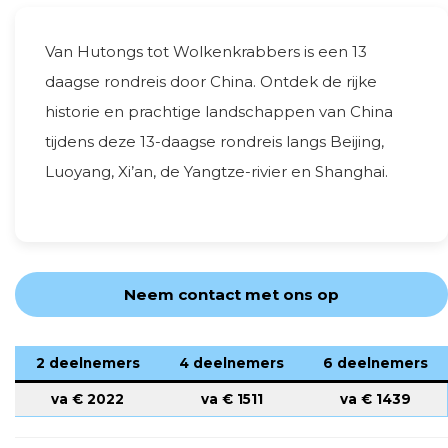
Van Hutongs tot Wolkenkrabbers is een 13
daagse rondreis door China. Ontdek de rijke
historie en prachtige landschappen van China
tijdens deze 13-daagse rondreis langs Beijing,
Luoyang, Xi’an, de Yangtze-rivier en Shanghai.
Neem contact met ons op
2 deelnemers
4 deelnemers
6 deelnemers
va €
2022
va €
1511
va €
1439