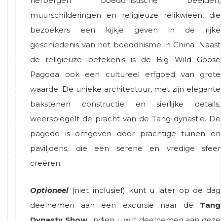
herbergen boeddhistische beelden,
muurschilderingen en religieuze relikwieën, die
bezoekers een kijkje geven in de rijke
geschiedenis van het boeddhisme in China. Naast
de religieuze betekenis is de Big Wild Goose
Pagoda ook een cultureel erfgoed van grote
waarde. De unieke architectuur, met zijn elegante
bakstenen constructie en sierlijke details,
weerspiegelt de pracht van de Tang-dynastie. De
pagode is omgeven door prachtige tuinen en
paviljoens, die een serene en vredige sfeer
creëren.
Optioneel
(niet inclusief) kunt u later op de dag
deelnemen aan een excursie naar de
Tang
Dynasty Show
. Indien u wilt deelnemen aan deze