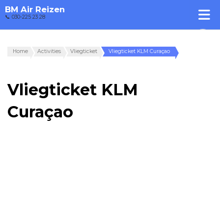
BM Air Reizen
📞 030-225 23 28
Home
Activities
Vliegticket
Vliegticket KLM Curaçao
Vliegticket KLM
Curaçao