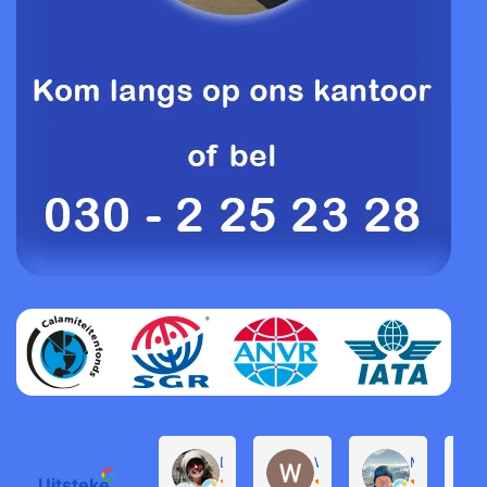
Daphne de Groot
Willem Groenendijk
Michel Pro
Uitstekend