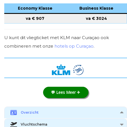
Economy Klasse
Business Klasse
va €
907
va €
3024
U kunt dit vliegticket met KLM naar Curaçao ook
combineren met onze
hotels op Curaçao
.
💬 Lees Meer ✈
Overzicht
Vluchtschema