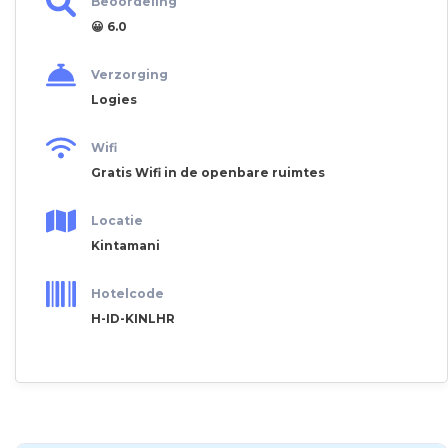
Beoordeling
😀 6.0
Verzorging
Logies
Wifi
Gratis Wifi in de openbare ruimtes
Locatie
Kintamani
Hotelcode
H-ID-KINLHR