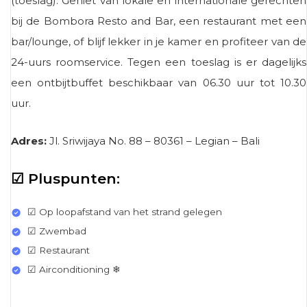
(toeslag). Geniet van lokale en internationale gerechten
bij de Bombora Resto and Bar, een restaurant met een
bar/lounge, of blijf lekker in je kamer en profiteer van de
24-uurs roomservice. Tegen een toeslag is er dagelijks
een ontbijtbuffet beschikbaar van 06.30 uur tot 10.30
uur.
Adres:
Jl. Sriwijaya No. 88 – 80361 – Legian – Bali
☑ Pluspunten:
☑ Op loopafstand van het strand gelegen
☑ Zwembad
☑ Restaurant
☑ Airconditioning ❄