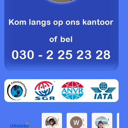
Daphne de Groot
Willem Groenendijk
Michel Pro
Uitstekend