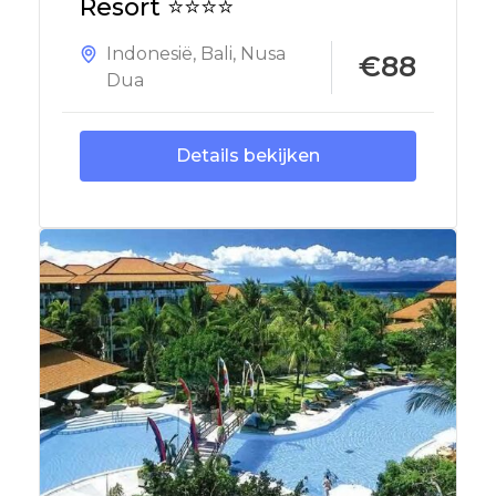
Resort ⭐⭐⭐⭐
Indonesië
,
Bali
,
Nusa
€88
Dua
Details bekijken