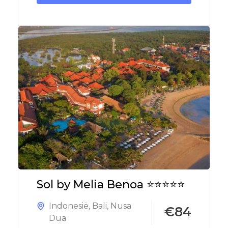
Sol by Melia Benoa ⭐⭐⭐⭐⭐
Indonesië
,
Bali
,
Nusa
€84
Dua