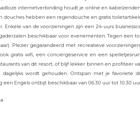
draadloze internetverbinding houdt je online en kabelzender
douches hebben een regendouche en gratis toiletartikelen
er. Enkele van de voorzieningen zijn een 24-uurs businessc
vergaderzalen beschikbaar voor evenementen. Tegen een to
baar). Plezier gegarandeerd met recreatieve voorziening
 ook gratis wifi, een conciërgeservice en een spelletjesr
aurants van dit resort, of blijf lekker binnen en profiteer
ie dagelijks wordt gehouden. Ontspan met je favoriete 
 een Engels ontbijt beschikbaar van 06.30 uur tot 10.30 uur
oa