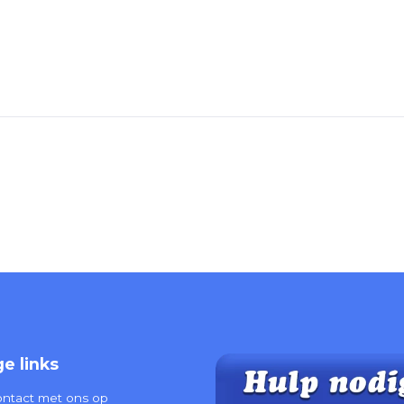
e links
ntact met ons op