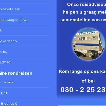
n offerte aan
elde vragen (FAQ)
k
zekeringen
olicy
t 2026
ire rondreizen
 Thailand
 Bali
 Indonesië