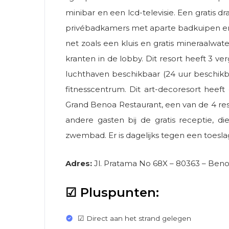
minibar en een lcd-televisie. Een gratis 
privébadkamers met aparte badkuipen en 
net zoals een kluis en gratis mineraalwat
kranten in de lobby. Dit resort heeft 3 
luchthaven beschikbaar (24 uur beschik
fitnesscentrum. Dit art-decoresort heeft
Grand Benoa Restaurant, een van de 4 rest
andere gasten bij de gratis receptie, d
zwembad. Er is dagelijks tegen een toeslag
Adres:
Jl. Pratama No 68X – 80363 – Ben
☑ Pluspunten:
☑ Direct aan het strand gelegen