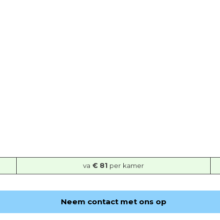
va
€ 81
per kamer
Neem contact met ons op