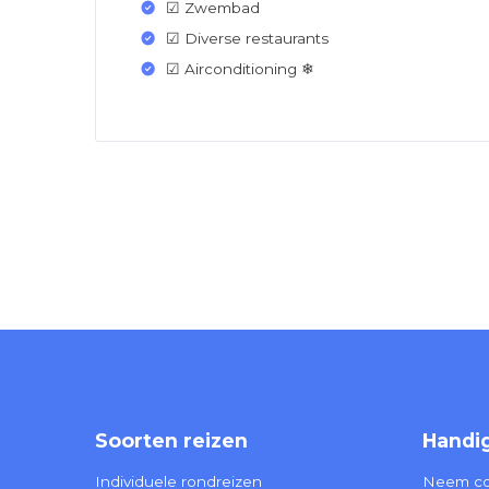
☑ Zwembad
☑ Diverse restaurants
☑ Airconditioning ❄
Soorten reizen
Handig
Individuele rondreizen
Neem co