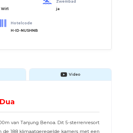
Zwembad
 Wifi
ja
Hotelcode
H-ID-NUSHNB
Video
 Dua
200m van Tanjung Benoa. Dit 5-sterrenresort
van de 188 klimaatgeregelde kamers met een