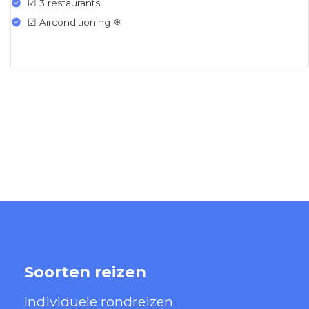
☑ 3 restaurants
☑ Airconditioning ❄
Soorten reizen
Individuele rondreizen