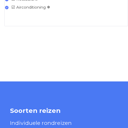
☑ Airconditioning ❄
Soorten reizen
Individuele rondreizen