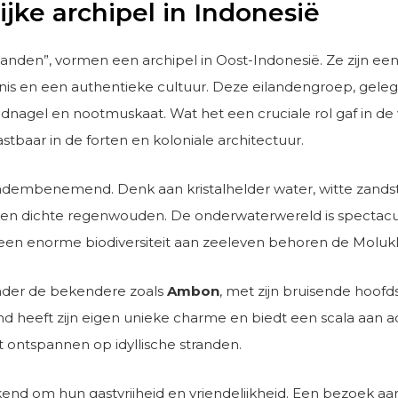
jke archipel in Indonesië
ilanden”, vormen een archipel in Oost-Indonesië. Ze zijn 
enis en een authentieke cultuur. Deze eilandengroep, geleg
nagel en nootmuskaat. Wat het een cruciale rol gaf in de 
tbaar in de forten en koloniale architectuur.
s adembenemend. Denk aan kristalhelder water, witte z
n dichte regenwouden. De onderwaterwereld is spectaculai
 een enorme biodiversiteit aan zeeleven behoren de Molukk
onder de bekendere zoals
Ambon
, met zijn bruisende hoofd
nd heeft zijn eigen unieke charme en biedt een scala aan a
ontspannen op idyllische stranden.
end om hun gastvrijheid en vriendelijkheid. Een bezoek aa