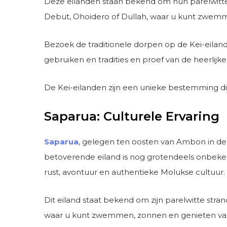
Deze eilanden staan ​​bekend om hun parelwit
Debut, Ohoidero of Dullah, waar u kunt zwemme
Bezoek de traditionele dorpen op de Kei-eiland
gebruiken en tradities en proef van de heerlij
De Kei-eilanden zijn een unieke bestemming die 
Saparua: Culturele Ervaring
Saparua
, gelegen ten oosten van Ambon in de M
betoverende eiland is nog grotendeels onbekend
rust, avontuur en authentieke Molukse cultuur.
Dit eiland staat bekend om zijn parelwitte str
waar u kunt zwemmen, zonnen en genieten van d