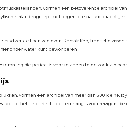
otmuskaateilanden, vormen een betoverende archipel van 1
lische eilandengroep, met ongerepte natuur, prachtige stra
iodiversiteit aan zeeleven. Koraalriffen, tropische vissen, 
 hier onder water kunt bewonderen.
emming die perfect is voor reizigers die op zoek zijn naar a
ijs
olukken, vormen een archipel van meer dan 300 kleine, idyl
aardoor het de perfecte bestemming is voor reizigers die o