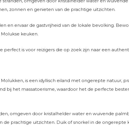
te stranden, omgeven door kristalhelder water en wuivend
n, zonnen en genieten van de prachtige uitzichten.
en en ervaar de gastvrijheid van de lokale bevolking. Bewo
ke Molukse keuken.
perfect is voor reizigers die op zoek zijn naar een authenti
olukken, is een idyllisch eiland met ongerepte natuur, prach
 bij het massatoerisme, waardoor het de perfecte bestemmi
anden, omgeven door kristalhelder water en wuivende palmb
e prachtige uitzichten. Duik of snorkel in de ongerepte 