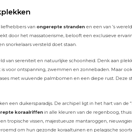
kplekken
liefhebbers van
ongerepte stranden
en een van ’s werelds
kt door het massatoerisme, belooft een exclusieve ervarin
 en snorkelaars versteld doet staan.
d van sereniteit en natuurlijke schoonheid. Denk aan plek
ect is voor ontspanning, zwemmen en zonnebaden. Maar ook 
ases met wuivende palmbomen en een diepe rust. Deze stran
 een duikersparadijs. De archipel ligt in het hart van de 
repte koraalriffen
in alle kleuren van de regenboog, thuis
en tropische vissen, majestueuze mantaroggen, nieuwsgieri
eroemd om hun gezonde koraaltuinen en pelagische soorte