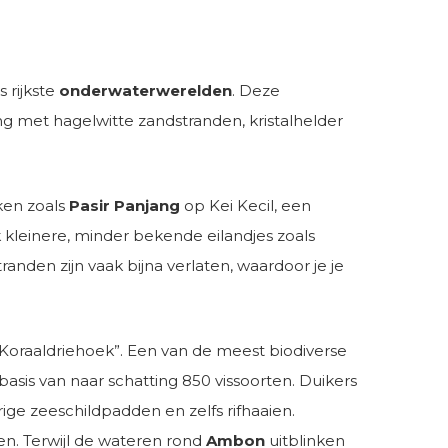
 rijkste
onderwaterwerelden
. Deze
g met hagelwitte zandstranden, kristalhelder
ken zoals
Pasir Panjang
op Kei Kecil, een
kleinere, minder bekende eilandjes zoals
den zijn vaak bijna verlaten, waardoor je je
“Koraaldriehoek”. Een van de meest biodiverse
basis van naar schatting 850 vissoorten. Duikers
ge zeeschildpadden en zelfs rifhaaien.
n. Terwijl de wateren rond
Ambon
uitblinken