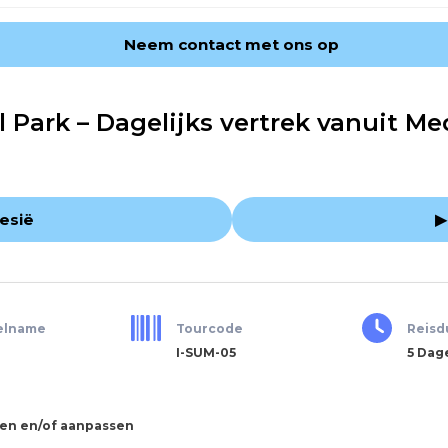
Neem contact met ons op
l Park – Dagelijks vertrek vanuit M
esië
▶
elname
Tourcode
Reisd
I-SUM-05
5 Dag
gen en/of aanpassen