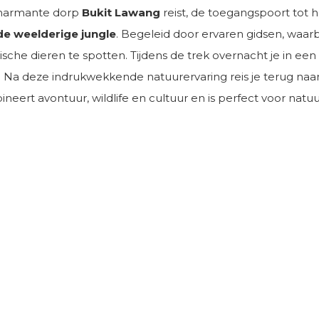
 charmante dorp
Bukit Lawang
reist, de toegangspoort tot
de weelderige jungle
. Begeleid door ervaren gidsen, waarbi
he dieren te spotten. Tijdens de trek overnacht je in een 
t. Na deze indrukwekkende natuurervaring reis je terug naa
eert avontuur, wildlife en cultuur en is perfect voor natu