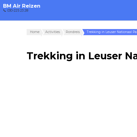
BM Air Reizen
📞 030-225 23 28
Home
Activities
Rondreis
Trekking in Leuser Nationaal Pa
Trekking in Leuser Na