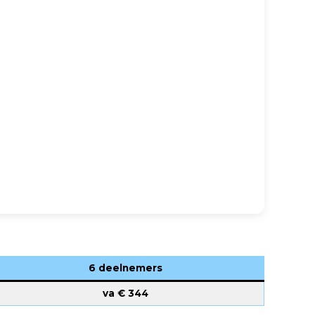
6 deelnemers
va €
344