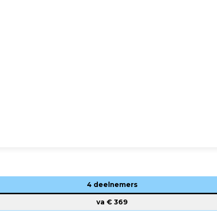
4 deelnemers
va €
369