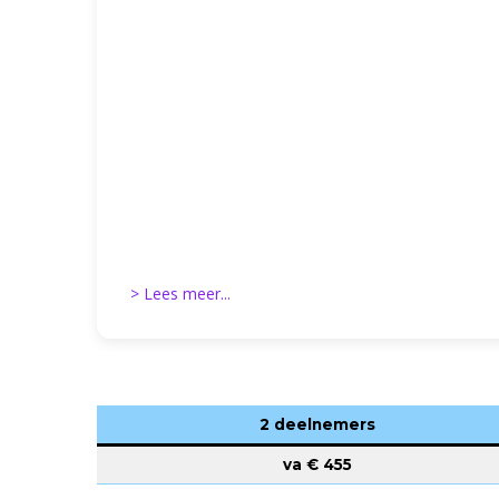
> Lees meer...
2 deelnemers
va €
455