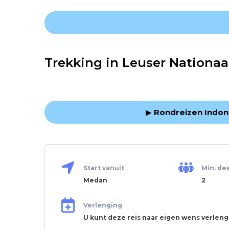
Trekking in Leuser Nationaa
▶
Rondreizen Indon
Start vanuit
Min. de
Medan
2
Verlenging
U kunt deze reis naar eigen wens verlen