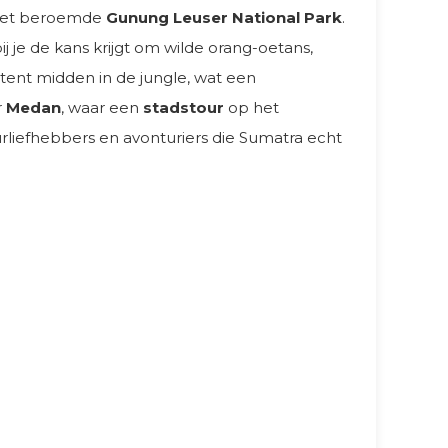
 het beroemde
Gunung Leuser National Park
.
j je de kans krijgt om wilde orang-oetans,
tent midden in de jungle, wat een
r
Medan
, waar een
stadstour
op het
urliefhebbers en avonturiers die Sumatra echt