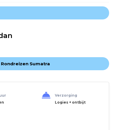
edan
 Rondreizen Sumatra
uur
Verzorging
en
Logies + ontbijt