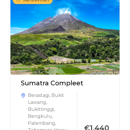
Aanbevolen
Sumatra Compleet
Berastagi
,
Bukit
Lawang
,
Bukittinggi
,
Bengkulu
,
Palembang
,
€1.440