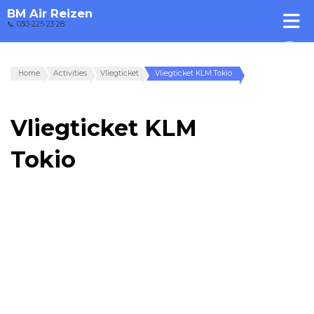
BM Air Reizen
📞 030-225 23 28
Home
Activities
Vliegticket
Vliegticket KLM Tokio
Vliegticket KLM
Tokio