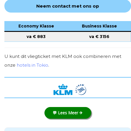
Neem contact met ons op
Economy Klasse
Business Klasse
va €
883
va €
3156
U kunt dit vliegticket met KLM ook combineren met
onze
hotels in Tokio
.
💬 Lees Meer ✈