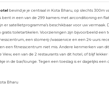
otel
bevind je je centraal in Kota Bharu, op slechts 300
is bent in een van de 299 kamers met airconditioning en flat
 zijn er satellietprogramma’s beschikbaar voor uw vermaa
tis toiletartikelen. Voorzieningen zijn bijvoorbeeld een t
nesscentrum, een stomerij-/wasservice en een 24-uurs rece
een fitnesscentrum niet mis. Andere kenmerken van dit hot
 View, een van de 2 restaurants van dit hotel, of blijf lekke
je in de bar/lounge. Tegen een toeslag is er dagelijks een 
Kota Bharu