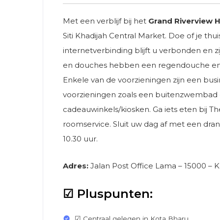
Met een verblijf bij het
Grand Riverview H
Siti Khadijah Central Market. Doe of je thu
internetverbinding blijft u verbonden en
en douches hebben een regendouche en gra
Enkele van de voorzieningen zijn een busi
voorzieningen zoals een buitenzwembad en 
cadeauwinkels/kiosken. Ga iets eten bij The
roomservice. Sluit uw dag af met een drank
10.30 uur.
Adres:
Jalan Post Office Lama – 15000 – 
☑ Pluspunten:
☑ Centraal gelegen in Kota Bharu