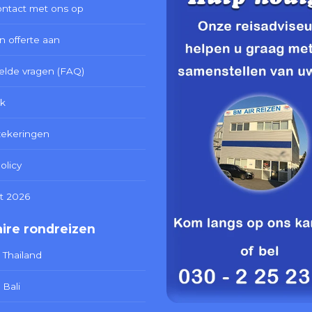
ntact met ons op
n offerte aan
elde vragen (FAQ)
k
zekeringen
olicy
t 2026
ire rondreizen
 Thailand
 Bali