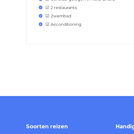
☑ 2 restaurants
☑ Zwembad
☑ Airconditioning
Soorten reizen
Handig