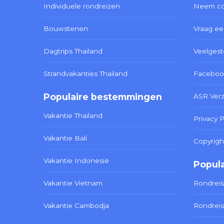
Individuele rondreizen
Neem co
Bouwstenen
Vraag ee
Dagtrips Thailand
Veelgest
Strandvakanties Thailand
Faceboo
Populaire bestemmingen
ASR Ver
Vakantie Thailand
Privacy P
Vakantie Bali
Copyrigh
Vakantie Indonesië
Popula
Vakantie Vietnam
Rondreis
Vakantie Cambodja
Rondreis