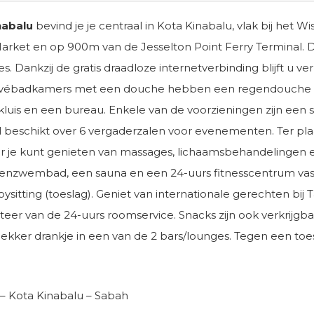
nabalu
bevind je je centraal in Kota Kinabalu, vlak bij het
arket en op 900m van de Jesselton Point Ferry Terminal. Do
es. Dankzij de gratis draadloze internetverbinding blijft u 
ébadkamers met een douche hebben een regendouche en gra
luis en een bureau. Enkele van de voorzieningen zijn een st
l beschikt over 6 vergaderzalen voor evenementen. Ter plaa
aar je kunt genieten van massages, lichaamsbehandelingen 
uitenzwembad, een sauna en een 24-uurs fitnesscentrum vast 
abysitting (toeslag). Geniet van internationale gerechten bij
ofiteer van de 24-uurs roomservice. Snacks zijn ook verkrijg
ker drankje in een van de 2 bars/lounges. Tegen een toesla
 – Kota Kinabalu – Sabah