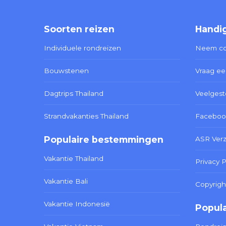
Soorten reizen
Handig
Individuele rondreizen
Neem co
Bouwstenen
Vraag ee
Dagtrips Thailand
Veelgest
Strandvakanties Thailand
Faceboo
Populaire bestemmingen
ASR Ver
Vakantie Thailand
Privacy P
Vakantie Bali
Copyrigh
Vakantie Indonesië
Popula