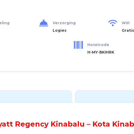
eling
Verzorging
Wifi
Logies
Gratis
Hotelcode
H-MY-BKIHRK
yatt Regency Kinabalu – Kota Kina