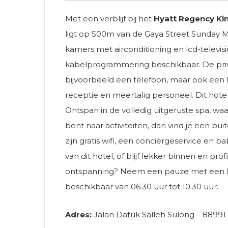
Met een verblijf bij het
Hyatt Regency Ki
ligt op 500m van de Gaya Street Sunday M
kamers met airconditioning en lcd-televisi
kabelprogrammering beschikbaar. De priv
bijvoorbeeld een telefoon, maar ook een k
receptie en meertalig personeel. Dit hote
Ontspan in de volledig uitgeruste spa, w
bent naar activiteiten, dan vind je een b
zijn gratis wifi, een conciërgeservice en b
van dit hotel, of blijf lekker binnen en pr
ontspanning? Neem een ​​pauze met een lek
beschikbaar van 06.30 uur tot 10.30 uur.
Adres:
Jalan Datuk Salleh Sulong – 88991