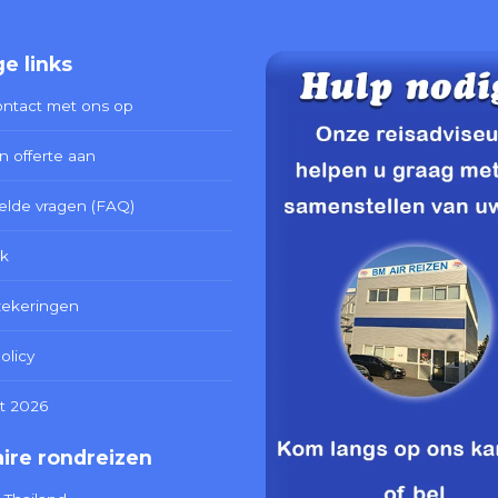
e links
ntact met ons op
n offerte aan
elde vragen (FAQ)
k
zekeringen
olicy
t 2026
ire rondreizen