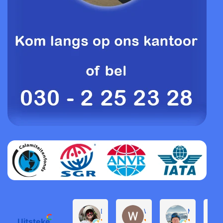
Daphne de Groot
Willem Groenendijk
Michel Pro
Uitstekend