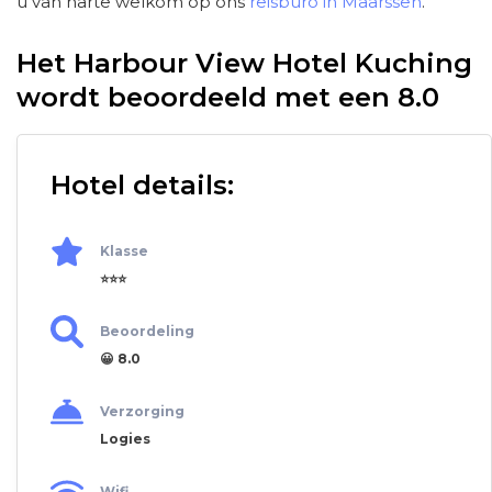
u van harte welkom op ons
reisburo in Maarssen
.
Het Harbour View Hotel Kuching
wordt beoordeeld met een 8.0
Hotel details:
Klasse
⭐⭐⭐
Beoordeling
😀 8.0
Verzorging
Logies
Wifi