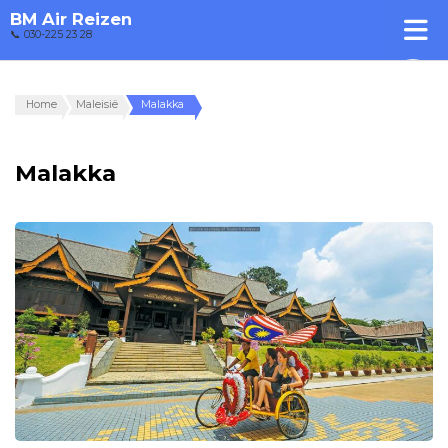
BM Air Reizen
📞 030-225 23 28
Home
Maleisië
Malakka
Malakka