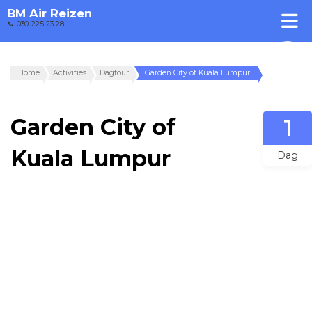
BM Air Reizen
📞 030-225 23 28
Home
Activities
Dagtour
Garden City of Kuala Lumpur
Garden City of
1
Kuala Lumpur
Dag