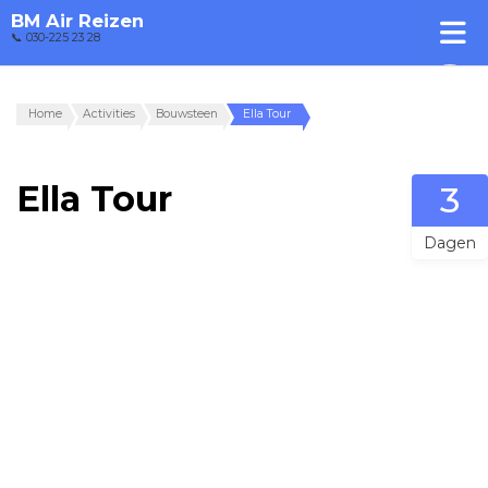
BM Air Reizen
📞 030-225 23 28
Home
Activities
Bouwsteen
Ella Tour
Ella Tour
3
Dagen