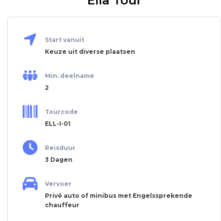
Ella Tour
Start vanuit
Keuze uit diverse plaatsen
Min. deelname
2
Tourcode
ELL-I-01
Reisduur
3 Dagen
Vervoer
Privé auto of minibus met Engelssprekende
chauffeur