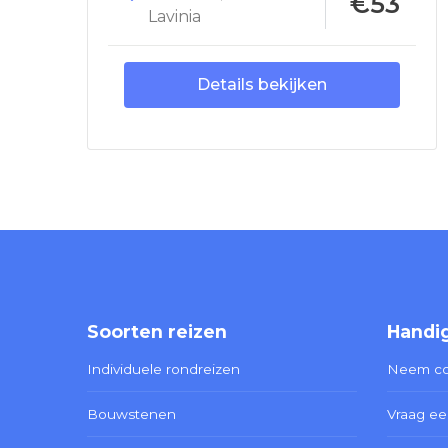
€53
Lavinia
Details bekijken
Soorten reizen
Handig
Individuele rondreizen
Neem co
Bouwstenen
Vraag ee