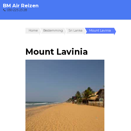
BM Air Reizen
📞 030-225 23 28
Home
Bestemming
Sri Lanka
Mount Lavinia
Mount Lavinia