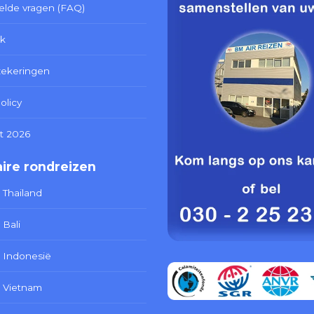
elde vragen (FAQ)
k
zekeringen
olicy
t 2026
ire rondreizen
 Thailand
 Bali
 Indonesië
 Vietnam