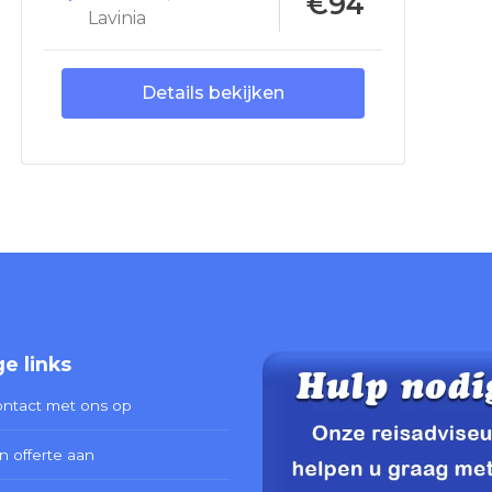
€94
Lavinia
Details bekijken
e links
ntact met ons op
n offerte aan