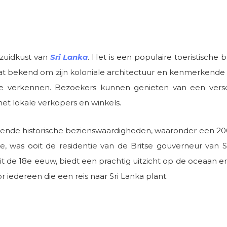
 zuidkust van
Sri Lanka
. Het is een populaire toeristisc
taat bekend om zijn koloniale architectuur en kenmerkende
e verkennen. Bezoekers kunnen genieten van een versch
et lokale verkopers en winkels.
llende historische bezienswaardigheden, waaronder een 200
e, was ooit de residentie van de Britse gouverneur van
uit de 18e eeuw, biedt een prachtig uitzicht op de oceaa
 iedereen die een reis naar Sri Lanka plant.