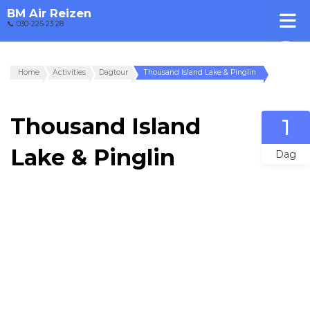
BM Air Reizen
📞 030-225 23 28
Home
Activities
Dagtour
Thousand Island Lake & Pinglin
Thousand Island
1
Lake & Pinglin
Dag