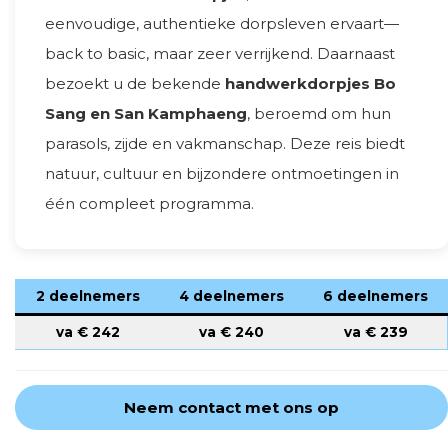
eenvoudige, authentieke dorpsleven ervaart—
back to basic, maar zeer verrijkend. Daarnaast
bezoekt u de bekende
handwerkdorpjes Bo
Sang en San Kamphaeng
, beroemd om hun
parasols, zijde en vakmanschap. Deze reis biedt
natuur, cultuur en bijzondere ontmoetingen in
één compleet programma.
2 deelnemers
4 deelnemers
6 deelnemers
va €
242
va €
240
va €
239
Neem contact met ons op