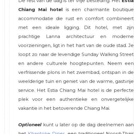
De rest van de dag is ter vrije besteding. Het
Estia
Chiang Mai hotel
is een charmante boutique
accommodatie die rust en comfort combineert
met een ideale ligging. Dit hotel, met zijn
prachtige Lanna architectuur en moderne
voorzieningen, ligt in het hart van de oude stad. Je
loopt zo naar de levendige Sunday Walking Street
en andere culturele hoogtepunten. Neem een
verfrissende plons in het zwembad, ontspan in de
weelderige tuin en geniet van de warme, gastvrije
service. Het Estia Chiang Mai hotel is de perfecte
plek voor een authentieke en onvergetelijke
vakantie in het betoverende Chiang Mai.
Optioneel
kunt u later op de dag deelnemen aan
het
Khantoke Diner
, een traditioneel Noord-Thais