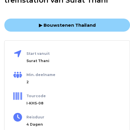
treinstation van Surat Thani
▶ Bouwstenen Thailand
Start vanuit
Surat Thani
Min. deelname
2
Tourcode
I-KHS-08
Reisduur
4 Dagen