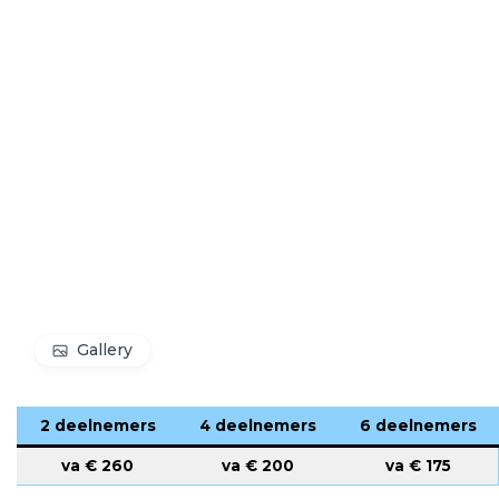
Gallery
2 deelnemers
4 deelnemers
6 deelnemers
va €
260
va €
200
va €
175