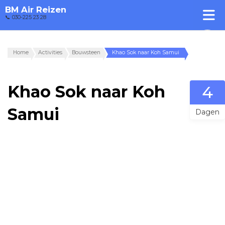
BM Air Reizen
📞 030-225 23 28
Home
Activities
Bouwsteen
Khao Sok naar Koh Samui
Khao Sok naar Koh
4
Samui
Dagen