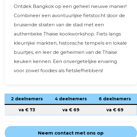
Ontdek Bangkok op een geheel nieuwe manier!
Combineer een avontuurlijke fietstocht door de
bruisende straten van de stad met een
authentieke Thaise kookworkshop. Fiets langs
kleurrijke markten, historische tempels en lokale
buurtjes, en leer de geheimen van de Thaise
keuken kennen. Een onvergetelijke ervaring
voor zowel foodies als fietsliefhebbers!
2 deelnemers
4 deelnemers
6 deelnemers
va €
73
va €
69
va €
69
Neem contact met ons op