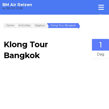
BM Air Reizen
📞 030-225 23 28
Home
Activities
Dagtour
Klong Tour Bangkok
Klong Tour
1
Bangkok
Dag