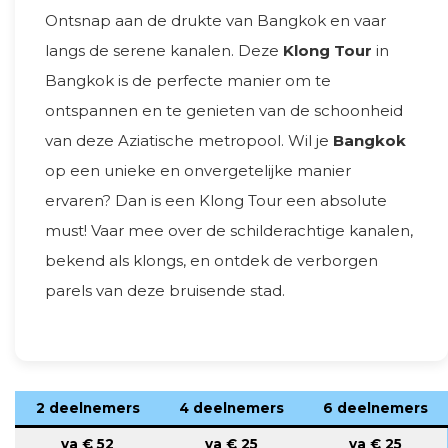
Ontsnap aan de drukte van Bangkok en vaar
langs de serene kanalen. Deze
Klong Tour
in
Bangkok is de perfecte manier om te
ontspannen en te genieten van de schoonheid
van deze Aziatische metropool. Wil je
Bangkok
op een unieke en onvergetelijke manier
ervaren? Dan is een Klong Tour een absolute
must! Vaar mee over de schilderachtige kanalen,
bekend als klongs, en ontdek de verborgen
parels van deze bruisende stad.
2 deelnemers
4 deelnemers
6 deelnemers
va €
52
va €
25
va €
25