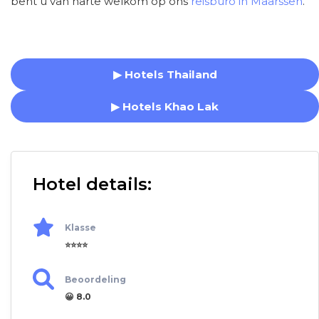
bent u van harte welkom op ons
reisburo in Maarssen
.
▶ Hotels Thailand
▶ Hotels Khao Lak
Hotel details:
Klasse
⭐⭐⭐⭐
Beoordeling
😀 8.0