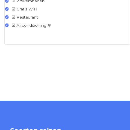
☑ 2 zwembaden
☑ Gratis WiFi
☑ Restaurant
☑ Airconditioning ❄