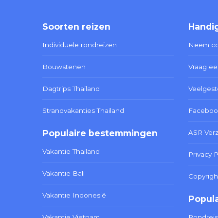
Soorten reizen
Handig
Individuele rondreizen
Neem co
Bouwstenen
Vraag ee
Dagtrips Thailand
Veelgest
Strandvakanties Thailand
Faceboo
Populaire bestemmingen
ASR Ver
Vakantie Thailand
Privacy P
Vakantie Bali
Copyrigh
Vakantie Indonesië
Popula
Vakantie Vietnam
Rondreis