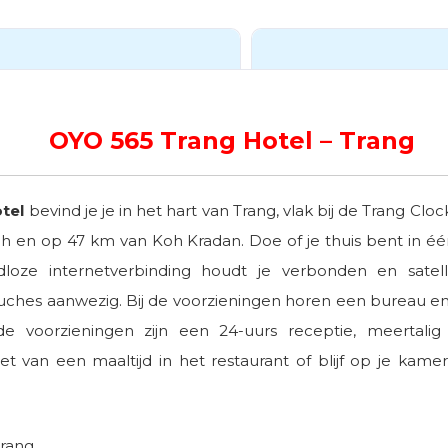
OYO 565 Trang Hotel – Trang
tel
bevind je je in het hart van Trang, vlak bij de Trang Cl
h en op 47 km van Koh Kradan. Doe of je thuis bent in 
aadloze internetverbinding houdt je verbonden en sate
uches aanwezig. Bij de voorzieningen horen een bureau e
 voorzieningen zijn een 24-uurs receptie, meertalig p
t van een maaltijd in het restaurant of blijf op je kame
Trang