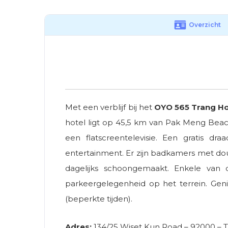
Overzicht
Met een verblijf bij het
OYO 565 Trang Ho
hotel ligt op 45,5 km van Pak Meng Beac
een flatscreentelevisie. Een gratis dr
entertainment. Er zijn badkamers met do
dagelijks schoongemaakt. Enkele van de
parkeergelegenheid op het terrein. Genie
(beperkte tijden).
Adres:
134/25 Wiset Kun Road – 92000 – 