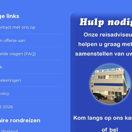
e links
ntact met ons op
n offerte aan
elde vragen (FAQ)
k
zekeringen
olicy
t 2026
ire rondreizen
 Thailand