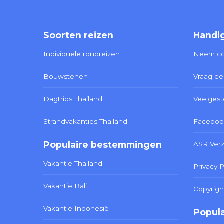
Soorten reizen
Handig
Individuele rondreizen
Neem co
Bouwstenen
Vraag ee
Dagtrips Thailand
Veelgest
Strandvakanties Thailand
Faceboo
Populaire bestemmingen
ASR Ver
Vakantie Thailand
Privacy P
Vakantie Bali
Copyrigh
Vakantie Indonesië
Popula