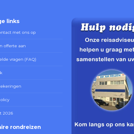
e links
ntact met ons op
n offerte aan
elde vragen (FAQ)
k
zekeringen
olicy
t 2026
ire rondreizen