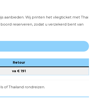
s aanbieden. Wij printen het vliegticket met Thai
an boord reserveren, zodat u verzekerd bent van
Retour
va €
191
s of Thailand rondreizen.