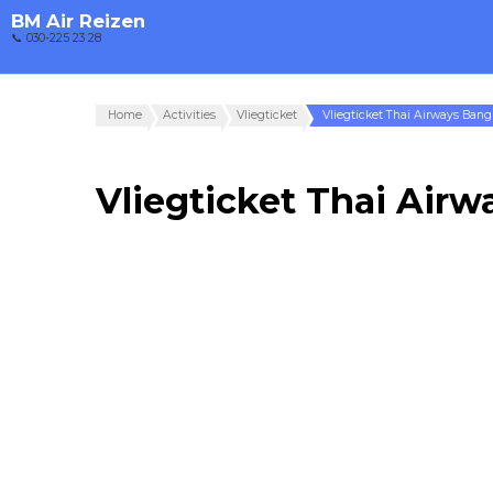
BM Air Reizen
📞 030-225 23 28
Home
Activities
Vliegticket
Vliegticket Thai Airways Ban
Vliegticket Thai Air