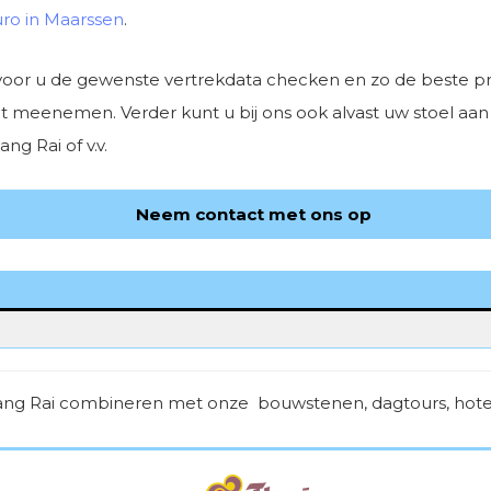
uro in Maarssen
.
voor u de gewenste vertrekdata checken en zo de beste prij
kunt meenemen. Verder kunt u bij ons ook alvast uw stoel a
g Rai of v.v.
Neem contact met ons op
hiang Rai combineren met onze bouwstenen, dagtours, hotel