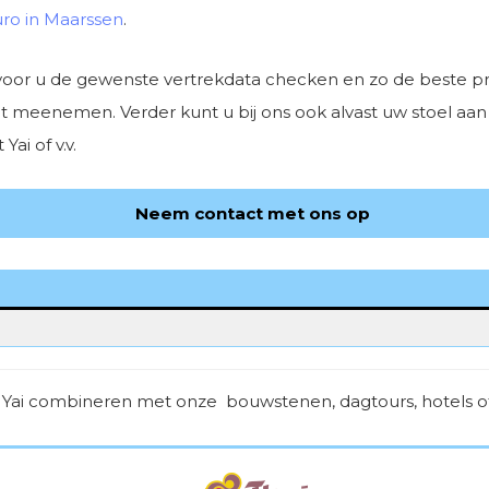
uro in Maarssen
.
voor u de gewenste vertrekdata checken en zo de beste prij
kunt meenemen. Verder kunt u bij ons ook alvast uw stoel a
ai of v.v.
Neem contact met ons op
at Yai combineren met onze bouwstenen, dagtours, hotels of