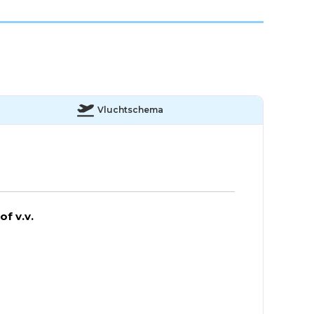
Vluchtschema
f v.v.