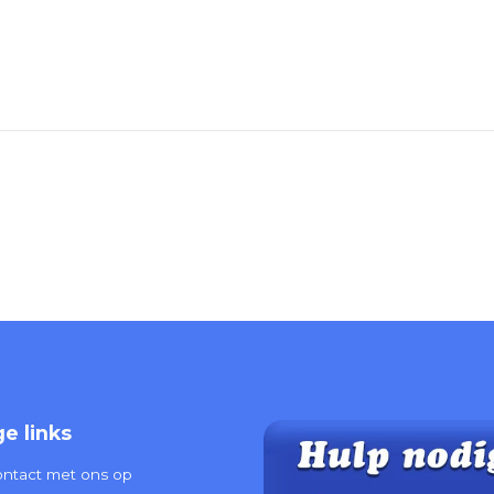
e links
ntact met ons op