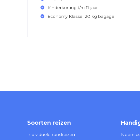
Kinderkorting t/m 11 jaar
Economy Klasse: 20 kg bagage
Soorten reizen
Handig
Individuele rondreizen
Neem co