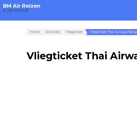
BM Air Reizen
📞 030-225 23 28
Home
Activities
Vliegticket
Vliegticket Thai Airways Bang
Vliegticket Thai Air