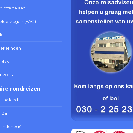
n offerte aan
elde vragen (FAQ)
k
zekeringen
olicy
t 2026
ire rondreizen
 Thailand
 Bali
 Indonesië