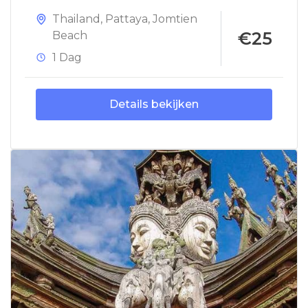
Thailand
,
Pattaya
,
Jomtien
€25
Beach
1 Dag
Details bekijken