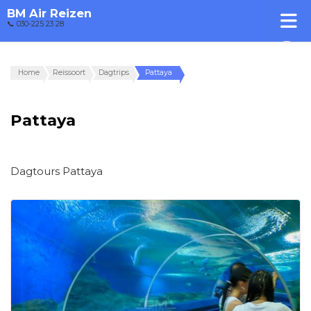
BM Air Reizen
📞 030-225 23 28
Home
Reissoort
Dagtrips
Pattaya
Pattaya
Dagtours Pattaya