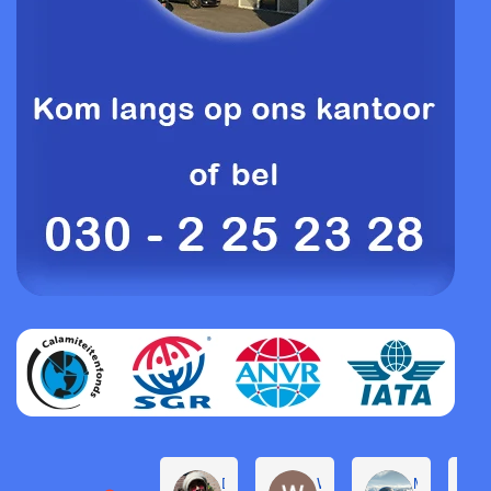
Daphne de Groot
Willem Groenendijk
Michel Pron