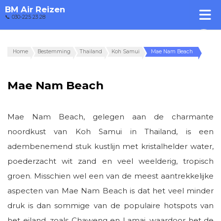
BM Air Reizen
📞 030-225 23 28
Home
Bestemming
Thailand
Koh Samui
Mae Nam Beach
Mae Nam Beach
Mae Nam Beach, gelegen aan de charmante
noordkust van Koh Samui in Thailand, is een
adembenemend stuk kustlijn met kristalhelder water,
poederzacht wit zand en veel weelderig, tropisch
groen. Misschien wel een van de meest aantrekkelijke
aspecten van Mae Nam Beach is dat het veel minder
druk is dan sommige van de populaire hotspots van
het eiland, zoals Chaweng en Lamai, waardoor het de