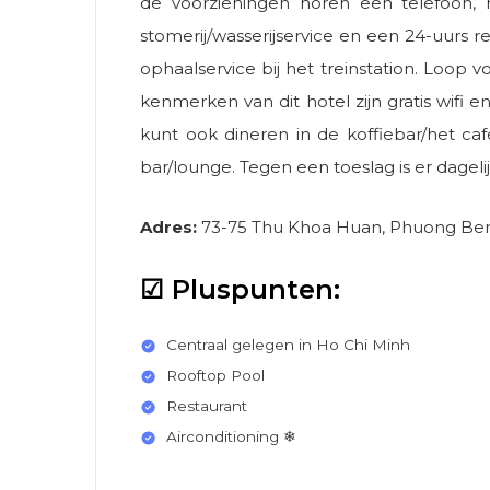
de voorzieningen horen een telefoon, 
stomerij/wasserijservice en een 24-uurs
ophaalservice bij het treinstation. Loop
kenmerken van dit hotel zijn gratis wifi en
kunt ook dineren in de koffiebar/het ca
bar/lounge. Tegen een toeslag is er dageli
Adres:
73-75 Thu Khoa Huan, Phuong Ben 
☑ Pluspunten:
Centraal gelegen in Ho Chi Minh
Rooftop Pool
Restaurant
Airconditioning ❄