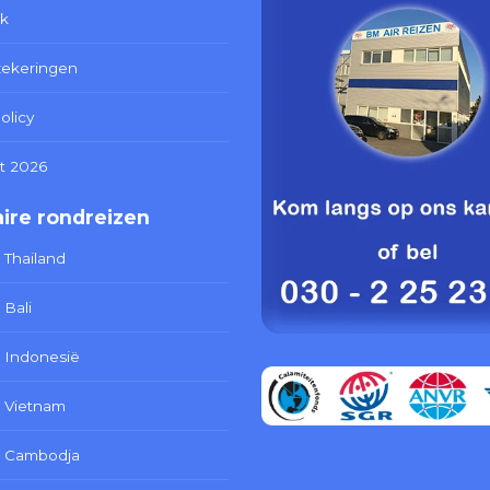
k
zekeringen
olicy
t 2026
ire rondreizen
 Thailand
 Bali
 Indonesië
 Vietnam
s Cambodja