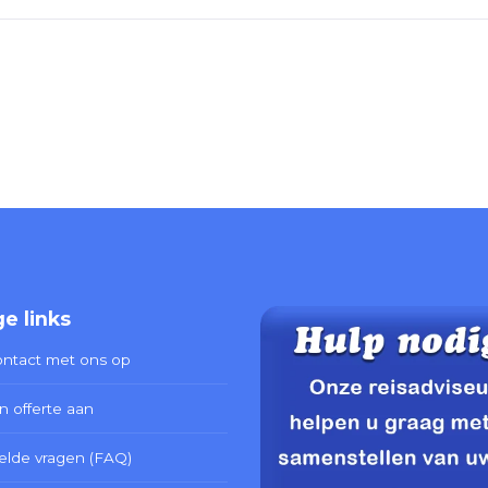
e links
ntact met ons op
n offerte aan
elde vragen (FAQ)