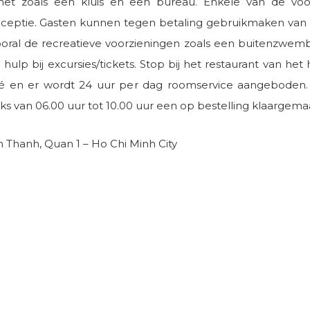
net zoals een kluis en een bureau. Enkele van de voo
 receptie. Gasten kunnen tegen betaling gebruikmaken van
 vooral de recreatieve voorzieningen zoals een buitenzwe
 hulp bij excursies/tickets. Stop bij het restaurant van het
fé en er wordt 24 uur per dag roomservice aangeboden. L
jks van 06.00 uur tot 10.00 uur een op bestelling klaargema
Thanh, Quan 1 – Ho Chi Minh City