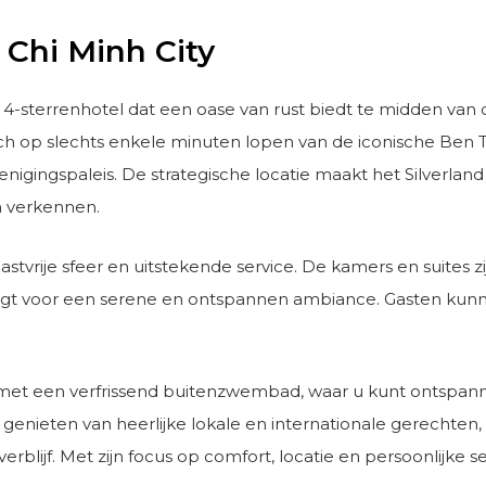
 Chi Minh City
 4-sterrenhotel dat een oase van rust biedt te midden van
el zich op slechts enkele minuten lopen van de iconische Be
igingspaleis. De strategische locatie maakt het Silverland 
en verkennen.
astvrije sfeer en uitstekende service. De kamers en suites 
rgt voor een serene en ontspannen ambiance. Gasten kunnen
 met een verfrissend buitenzwembad, waar u kunt ontspann
 genieten van heerlijke lokale en internationale gerechten
blijf. Met zijn focus op comfort, locatie en persoonlijke se