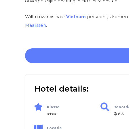
onvergetelijke ervaring in Ho Chi Minhstad.
Wilt u uw reis naar
Vietnam
persoonlijk komen 
Maarssen
.
Hotel details:
Klasse
Beoord
⭐⭐⭐⭐
😀 8.5
Locatie