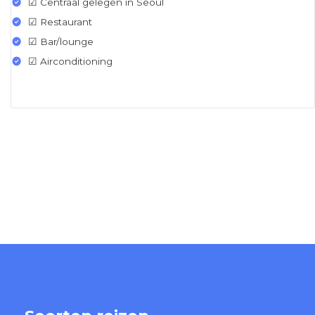
☑ Centraal gelegen in Seoul
☑ Restaurant
☑ Bar/lounge
☑ Airconditioning