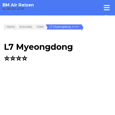
BM Air Reizen
📞 030-225 23 28
Home
Activities
Hotel
L7 Myeongdong ⭐⭐⭐⭐
L7 Myeongdong
⭐⭐⭐⭐