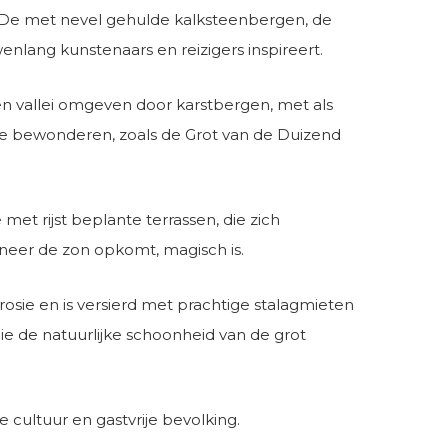
p. De met nevel gehulde kalksteenbergen, de
ang kunstenaars en reizigers inspireert.
r een vallei omgeven door karstbergen, met als
te bewonderen, zoals de Grot van de Duizend
et rijst beplante terrassen, die zich
eer de zon opkomt, magisch is.
rosie en is versierd met prachtige stalagmieten
e de natuurlijke schoonheid van de grot
e cultuur en gastvrije bevolking.