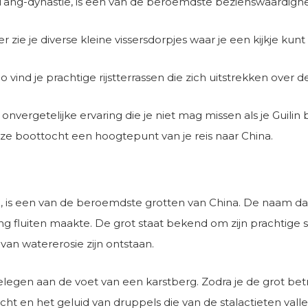
ang-dynastie, is een van de beroemdste bezienswaardighed
r zie je diverse kleine vissersdorpjes waar je een kijkje kun
ind je prachtige rijstterrassen die zich uitstrekken over d
 onvergetelijke ervaring die je niet mag missen als je Guili
eze boottocht een hoogtepunt van je reis naar China.
lin, is een van de beroemdste grotten van China. De naam da
g fluiten maakte. De grot staat bekend om zijn prachtige 
van watererosie zijn ontstaan.
gelegen aan de voet van een karstberg. Zodra je de grot b
 licht en het geluid van druppels die van de stalactieten va