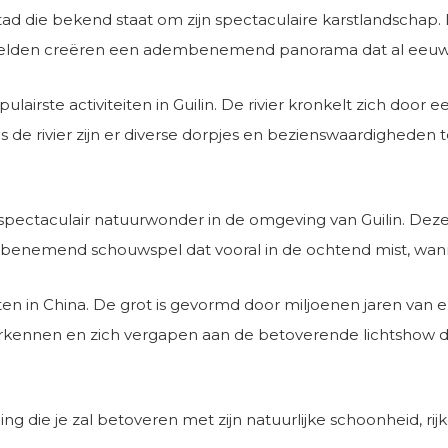
 stad die bekend staat om zijn spectaculaire karstlandscha
tvelden creëren een adembenemend panorama dat al eeuwenl
pulairste activiteiten in Guilin. De rivier kronkelt zich doo
e rivier zijn er diverse dorpjes en bezienswaardigheden 
spectaculair natuurwonder in de omgeving van Guilin. Deze m
benemend schouwspel dat vooral in de ochtend mist, wann
ten in China. De grot is gevormd door miljoenen jaren van e
kennen en zich vergapen aan de betoverende lichtshow di
g die je zal betoveren met zijn natuurlijke schoonheid, rijk