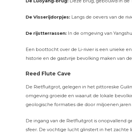
De Luoyang-brug:
Deze brug, gebouwd in de T
De Visserijdorpjes:
Langs de oevers van de rivie
De rijstterrassen:
In de omgeving van Yangshuo v
Een boottocht over de Li-rivier is een unieke en
historie en de gastvrije bevolking maken van d
Reed Flute Cave
De Rietfluitgrot, gelegen in het pittoreske Gui
omgeving groeide en waaruit de lokale bevolkin
geologische formaties die door miljoenen jaren 
De ingang van de Rietfluitgrot is onopvallend 
sfeer. De vochtige lucht glinstert in het zachte