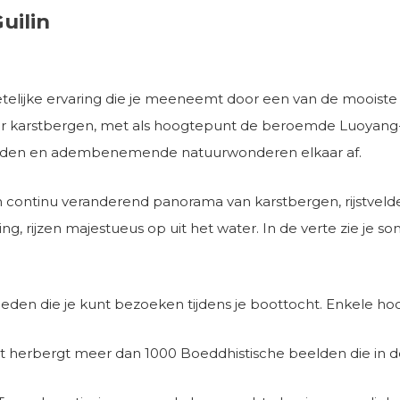
uilin
telijke ervaring die je meeneemt door een van de mooiste 
r karstbergen, met als hoogtepunt de beroemde Luoyang-br
igheden en adembenemende natuurwonderen elkaar af.
n een continu veranderend panorama van karstbergen, rijstvel
g, rijzen majestueus op uit het water. In de verte zie je 
igheden die je kunt bezoeken tijdens je boottocht. Enkele ho
 herbergt meer dan 1000 Boeddhistische beelden die in d