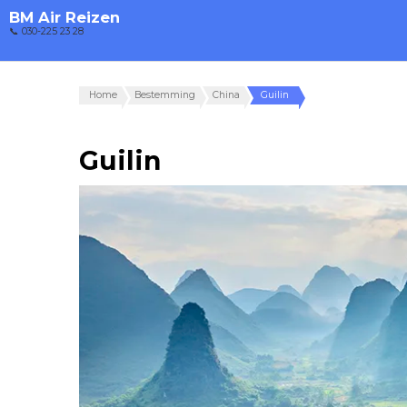
BM Air Reizen
📞 030-225 23 28
Home
Bestemming
China
Guilin
Guilin