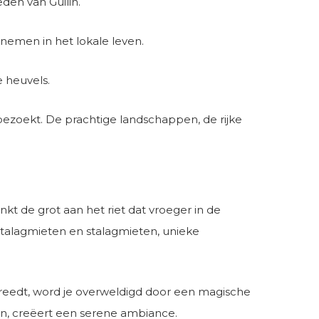
en van Guilin.
t nemen in het lokale leven.
e heuvels.
n bezoekt. De prachtige landschappen, de rijke
nkt de grot aan het riet dat vroeger in de
stalagmieten en stalagmieten, unieke
etreedt, word je overweldigd door een magische
llen, creëert een serene ambiance.