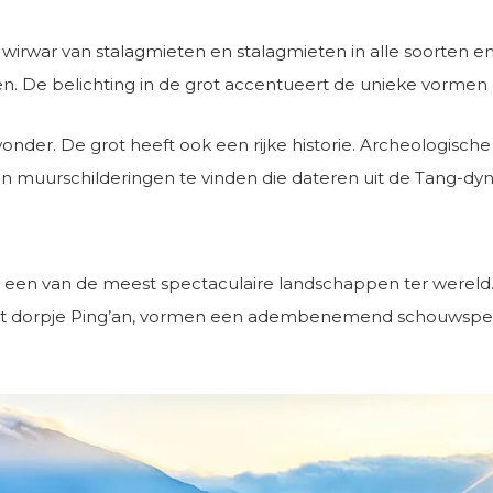
n wirwar van stalagmieten en stalagmieten in alle soorten 
en. De belichting in de grot accentueert de unieke vorme
onder. De grot heeft ook een rijke historie. Archeologische
jn muurschilderingen te vinden die dateren uit de Tang-dyn
een van de meest spectaculaire landschappen ter wereld. D
 het dorpje Ping’an, vormen een adembenemend schouwspel