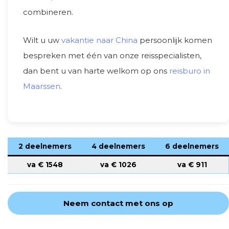
combineren.
Wilt u uw
vakantie naar China
persoonlijk komen
bespreken met één van onze reisspecialisten,
dan bent u van harte welkom op ons
reisburo in
Maarssen
.
2 deelnemers
4 deelnemers
6 deelnemers
va €
1548
va €
1026
va €
911
Neem contact met ons op