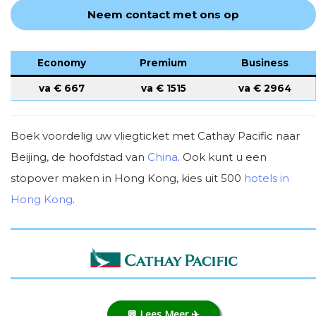
Neem contact met ons op
Economy
Premium
Business
va €
667
va €
1515
va €
2964
Boek voordelig uw vliegticket met Cathay Pacific naar
Beijing, de hoofdstad van
China
. Ook kunt u een
stopover maken in Hong Kong, kies uit 500
hotels in
Hong Kong
.
💬 Lees Meer ✈