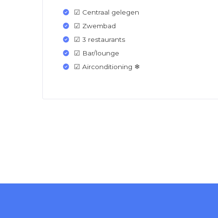
☑ Centraal gelegen
☑ Zwembad
☑ 3 restaurants
☑ Bar/lounge
☑ Airconditioning ❄