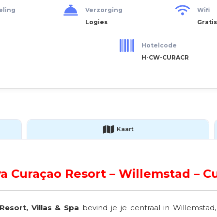
eling
Verzorging
Wifi
Logies
Gratis
Hotelcode
H-CW-CURACR
Kaart
a Curaçao Resort – Willemstad – C
esort, Villas & Spa
bevind je je centraal in Willemst