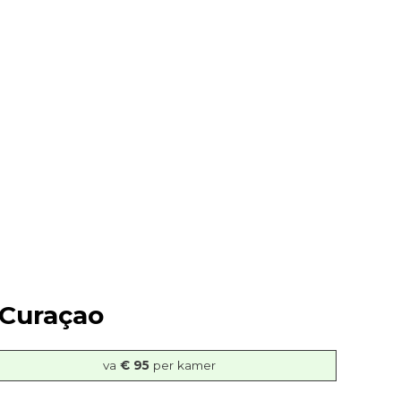
 Curaçao
va
€ 95
per kamer