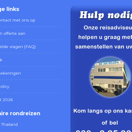
e links
ntact met ons op
n offerte aan
elde vragen (FAQ)
k
zekeringen
olicy
t 2026
ire rondreizen
 Thailand