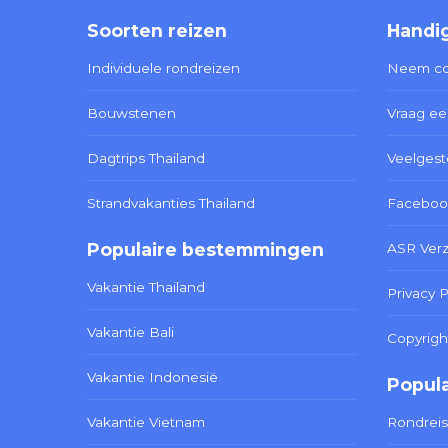
Soorten reizen
Handig
Individuele rondreizen
Neem co
Bouwstenen
Vraag ee
Dagtrips Thailand
Veelgest
Strandvakanties Thailand
Faceboo
Populaire bestemmingen
ASR Ver
Vakantie Thailand
Privacy P
Vakantie Bali
Copyrigh
Vakantie Indonesië
Popula
Vakantie Vietnam
Rondreis