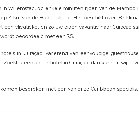
n in Willemstad, op enkele minuten rijden van de Mambo Boul
 op 4 km van de Handelskade. Het beschikt over 182 klima
t een vliegticket en zo uw eigen vakantie naar Curaçao sa
 wordt beoordeeld met een 7,5.
otels in Curaçao, variërend van eenvoudige guesthouses t
. Zoekt u een ander hotel in Curaçao, dan kunnen wij deze
k komen bespreken met één van onze Caribbean specialist