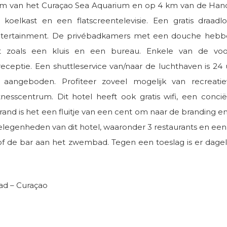
8 km van het Curaçao Sea Aquarium en op 4 km van de Hand
elkast en een flatscreentelevisie. Een gratis draadlo
ntertainment. De privébadkamers met een douche hebben 
t zoals een kluis en een bureau. Enkele van de voor
eceptie. Een shuttleservice van/naar de luchthaven is 24
n aangeboden. Profiteer zoveel mogelijk van recreat
sscentrum. Dit hotel heeft ook gratis wifi, een concië
rand is het een fluitje van een cent om naar de branding en h
elegenheden van dit hotel, waaronder 3 restaurants en een
 de bar aan het zwembad. Tegen een toeslag is er dagelij
ad – Curaçao