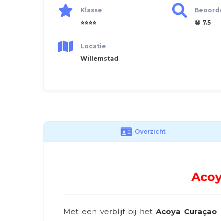
Klasse
Beoord
⭐⭐⭐⭐
😀 7.5
Locatie
Willemstad
Overzicht
Acoy
Met een verblijf bij het
Acoya Curaçao R