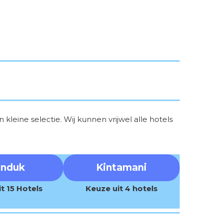
leine selectie. Wij kunnen vrijwel alle hotels
nduk
Kintamani
t 15 Hotels
Keuze uit 4 hotels