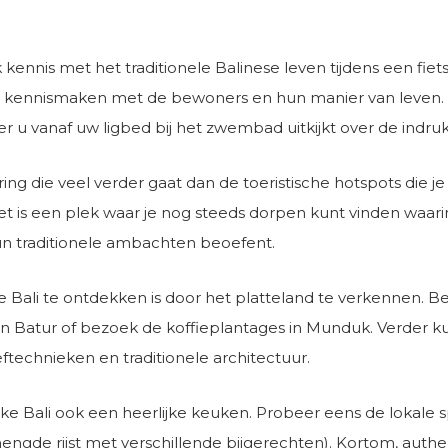
ennis met het traditionele Balinese leven tijdens een fiets
t u kennismaken met de bewoners en hun manier van leven.
er u vanaf uw ligbed bij het zwembad uitkijkt over de indru
ing die veel verder gaat dan de toeristische hotspots die je
 Het is een plek waar je nog steeds dorpen kunt vinden waa
n traditionele ambachten beoefent.
ali te ontdekken is door het platteland te verkennen. Bezo
 Batur of bezoek de koffieplantages in Munduk. Verder k
technieken en traditionele architectuur.
ke Bali ook een heerlijke keuken. Probeer eens de lokale sp
de rijst met verschillende bijgerechten). Kortom, authenti