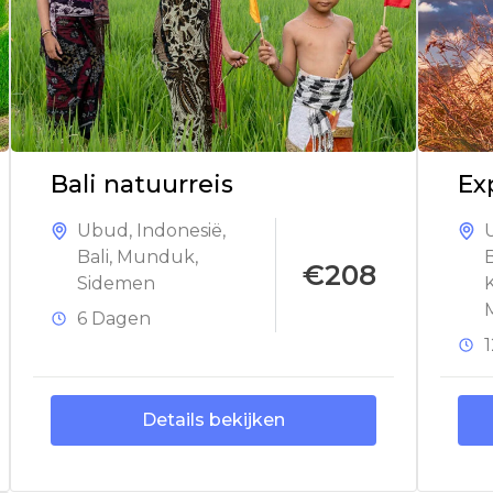
Bali natuurreis
Ex
Ubud
,
Indonesië
,
Bali
,
Munduk
,
B
€208
Sidemen
6 Dagen
Details bekijken