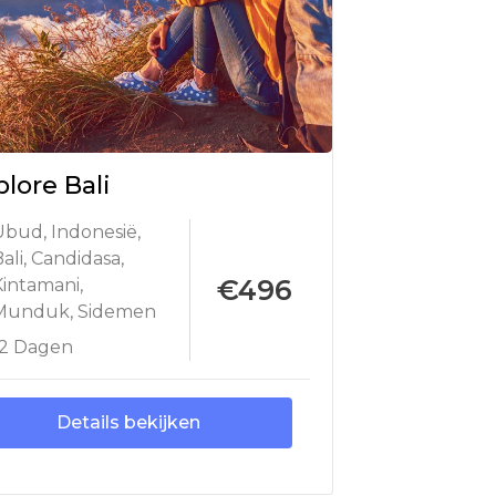
plore Bali
Ubud
,
Indonesië
,
ali
,
Candidasa
,
€496
Kintamani
,
Munduk
,
Sidemen
12 Dagen
Details bekijken