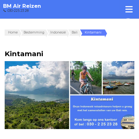
BM Air Reizen
📞 030-225 23 28
Home
Bestemming
Indonesië
Bali
Kintamani
Kintamani