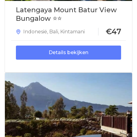
Latengaya Mount Batur View
Bungalow ⭐⭐
€47
Indonesië
,
Bali
,
Kintamani
Details bekijken