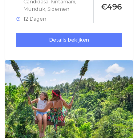
Candidasa
,
Kintamani
,
€496
Munduk
,
Sidemen
12 Dagen
Details bekijken