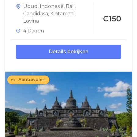
Ubud
,
Indonesië
,
Bali
,
Candidasa
,
Kintamani
,
€150
Lovina
4 Dagen
Details bekijken
Aanbevolen