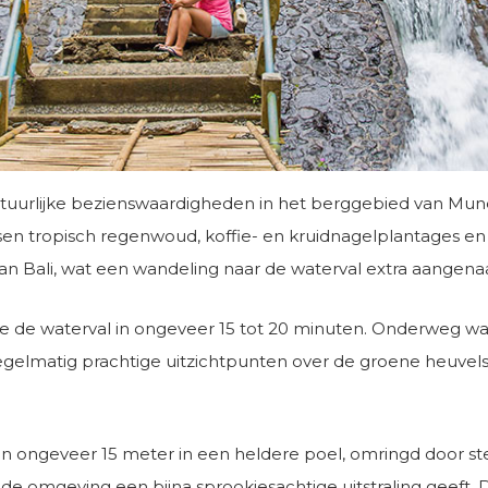
atuurlijke bezienswaardigheden in het berggebied van Mu
ssen tropisch regenwoud, koffie- en kruidnagelplantages e
t van Bali, wat een wandeling naar de waterval extra aange
 de waterval in ongeveer 15 tot 20 minuten. Onderweg wan
regelmatig prachtige uitzichtpunten over de groene heuvel
 ongeveer 15 meter in een heldere poel, omringd door stei
de omgeving een bijna sprookjesachtige uitstraling geeft. Do