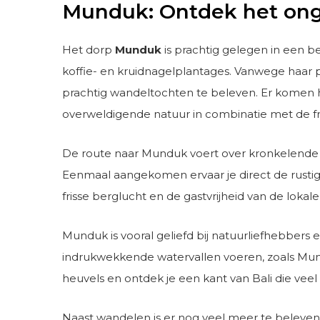
Munduk: Ontdek het onge
Het dorp
Munduk
is prachtig gelegen in een b
koffie- en kruidnagelplantages. Vanwege haar
prachtig wandeltochten te beleven. Er komen hi
overweldigende natuur in combinatie met de fr
De route naar Munduk voert over kronkelende 
Eenmaal aangekomen ervaar je direct de rustig
frisse berglucht en de gastvrijheid van de lokale
Munduk is vooral geliefd bij natuurliefhebbers 
indrukwekkende watervallen voeren, zoals Mun
heuvels en ontdek je een kant van Bali die vee
Naast wandelen is er nog veel meer te beleven