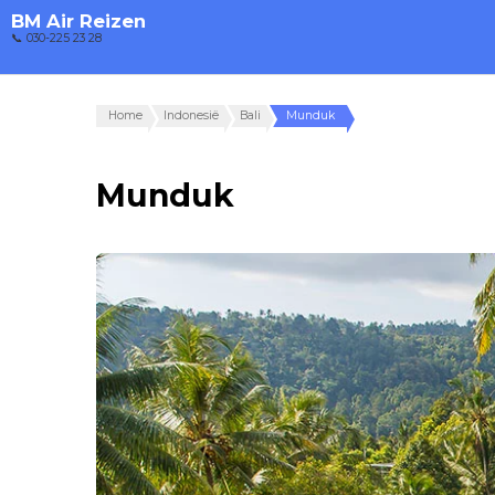
BM Air Reizen
📞 030-225 23 28
Home
Indonesië
Bali
Munduk
Munduk