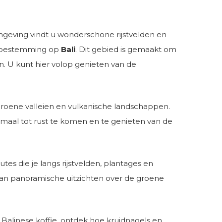
omgeving vindt u wonderschone rijstvelden en
it bestemming op
Bali
. Dit gebied is gemaakt om
n. U kunt hier volop genieten van de
oene valleien en vulkanische landschappen.
emaal tot rust te komen en te genieten van de
es die je langs rijstvelden, plantages en
an panoramische uitzichten over de groene
Balinese koffie, ontdek hoe kruidnagels en