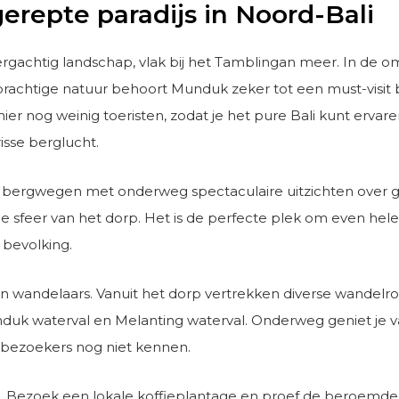
repte paradijs in Noord-Bali
ergachtig landschap, vlak bij het Tamblingan meer. In de 
 prachtige natuur behoort Munduk zeker tot een must-vis
er nog weinig toeristen, zodat je het pure Bali kunt ervare
isse berglucht.
bergwegen met onderweg spectaculaire uitzichten over gr
e sfeer van het dorp. Het is de perfecte plek om even hel
 bevolking.
en wandelaars. Vanuit het dorp vertrekken diverse wandelrout
duk waterval en Melanting waterval. Onderweg geniet je v
l bezoekers nog niet kennen.
. Bezoek een lokale koffieplantage en proef de beroemde 