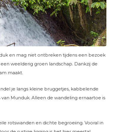
nduk en mag niet ontbreken tijdens een bezoek
n een weelderig groen landschap. Dankzij de
naam maakt.
del je langs kleine bruggetjes, kabbelende
s van Munduk. Alleen de wandeling ernaartoe is
le rotswanden en dichte begroeiing. Vooral in
or de rustige ligging is het hier meestal