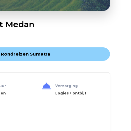
it Medan
 Rondreizen Sumatra
uur
Verzorging
gen
Logies + ontbijt