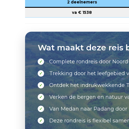
2 deelnemers
va €
1538
Wat maakt deze reis 
Complete rondreis door Noord
✓
Trekking door het leefgebied 
✓
Ontdek het indrukwekkende T
✓
Verken de bergen en natuur va
✓
Van Medan naar Padang door 
✓
Deze rondreis is flexibel samen
✓