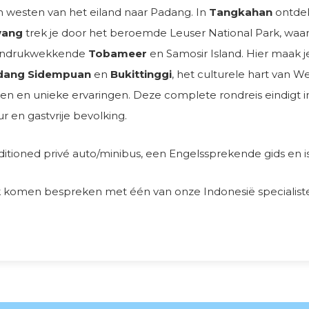
n westen van het eiland naar Padang. In
Tangkahan
ontdek
wang
trek je door het beroemde Leuser National Park, waar o
 indrukwekkende
Tobameer
en Samosir Island. Hier maak
dang Sidempuan
en
Bukittinggi
, het culturele hart van 
en en unieke ervaringen. Deze complete rondreis eindigt 
r en gastvrije bevolking.
itioned privé auto/minibus, een Engelssprekende gids en i
k komen bespreken met één van onze Indonesië specialist