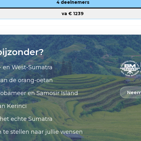
4 deelnemers
va €
1239
bijzonder?
- en West-Sumatra
van de orang-oetan
Neem
obameer en Samosir Island
n Kerinci
het echte Sumatra
 te stellen naar jullie wensen