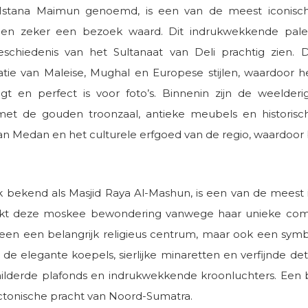
 Istana Maimun genoemd, is een van de meest iconisc
n zeker een bezoek waard. Dit indrukwekkende palei
eschiedenis van het Sultanaat van Deli prachtig zien. 
tie van Maleise, Mughal en Europese stijlen, waardoor h
 en perfect is voor foto’s. Binnenin zijn de weelderi
 met de gouden troonzaal, antieke meubels en historis
van Medan en het culturele erfgoed van de regio, waardoor
ok bekend als Masjid Raya Al-Mashun, is een van de mee
rekt deze moskee bewondering vanwege haar unieke combi
leen een belangrijk religieus centrum, maar ook een symbo
e elegante koepels, sierlijke minaretten en verfijnde detai
lderde plafonds en indrukwekkende kroonluchters. Een b
ectonische pracht van Noord-Sumatra.