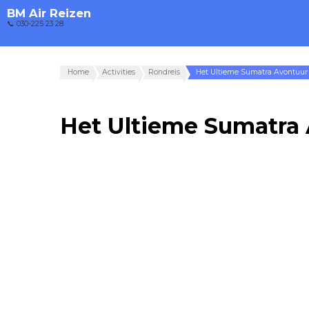
BM Air Reizen
📞 030-225 23 28
Home
Activities
Rondreis
Het Ultieme Sumatra Avontuur
Het Ultieme Sumatra