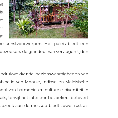
he
s,
De
et
ge
che kunstvoorwerpen. Het paleis biedt een
 bezoekers de grandeur van vervlogen tijden
st indrukwekkende bezienswaardigheden van
natie van Moorse, Indiase en Maleisische
ol van harmonie en culturele diversiteit in
ls, terwijl het interieur bezoekers betovert
ezoek aan de moskee biedt zowel rust als