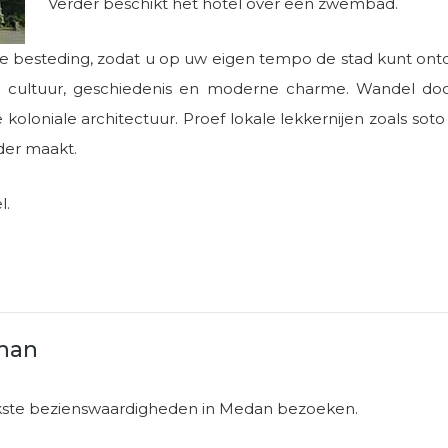
Verder beschikt het hotel over een zwembad.
vrije besteding, zodat u op uw eigen tempo de stad kunt o
cultuur, geschiedenis en moderne charme. Wandel door 
loniale architectuur. Proef lokale lekkernijen zoals soto
nder maakt.
l.
han
ijkste bezienswaardigheden in Medan bezoeken.