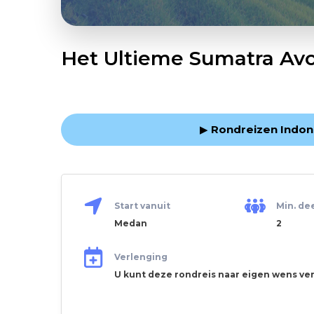
Het Ultieme Sumatra Avo
▶
Rondreizen Indon
Start vanuit
Min. de
Medan
2
Verlenging
U kunt deze rondreis naar eigen wens ve