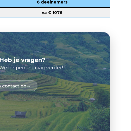
6 deelnemers
va €
1076
Heb je vragen?
We helpen je graag verder!
 contact op