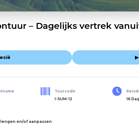
ntuur – Dagelijks vertrek vanu
esië
▶
elname
Tourcode
Reisd
I-SUM-12
16 Da
rlengen en/of aanpassen