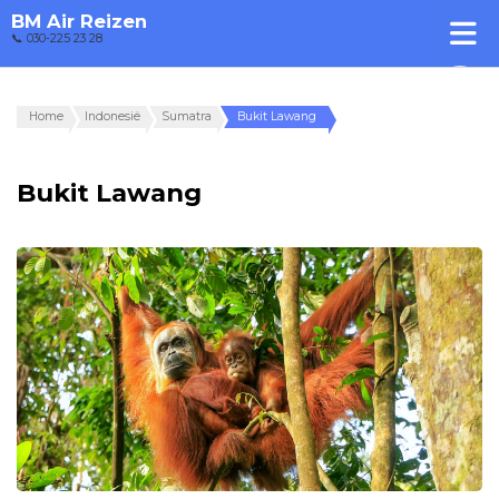
BM Air Reizen
📞 030-225 23 28
Home
Indonesië
Sumatra
Bukit Lawang
Bukit Lawang