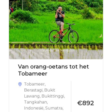
Van orang-oetans tot het
Tobameer
Tobameer
,
Berastagi
,
Bukit
Lawang
,
Bukittinggi
,
€892
Tangkahan
,
Indonesië
,
Sumatra
,