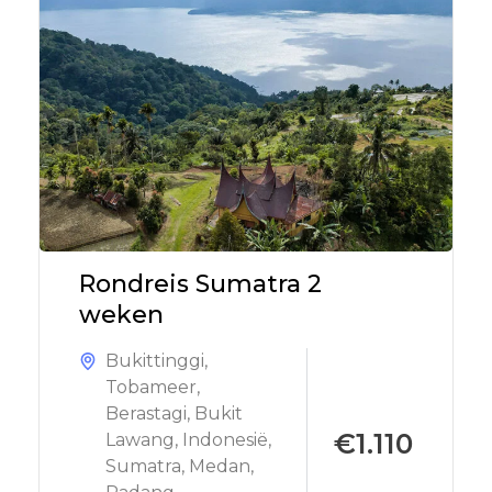
Rondreis Sumatra 2
weken
Bukittinggi
,
Tobameer
,
Berastagi
,
Bukit
€1.110
Lawang
,
Indonesië
,
Sumatra
,
Medan
,