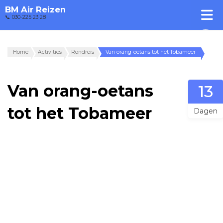
BM Air Reizen
📞 030-225 23 28
Home
Activities
Rondreis
Van orang-oetans tot het Tobameer
Van orang-oetans
13
tot het Tobameer
Dagen