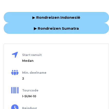
▶
Rondreizen Indonesië
▶ Rondreizen Sumatra
Start vanuit
Medan
Min. deelname
2
Tourcode
I-SUM-10
Reisduur