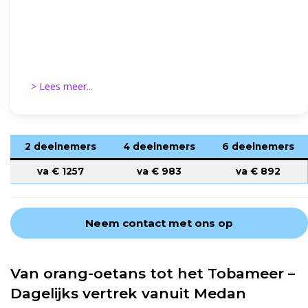
> Lees meer...
2 deelnemers
4 deelnemers
6 deelnemers
va €
1257
va €
983
va €
892
Neem contact met ons op
Van orang-oetans tot het Tobameer –
Dagelijks vertrek vanuit Medan