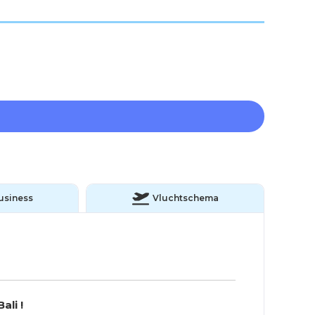
usiness
Vluchtschema
li !