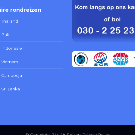
ire rondreizen
 Thailand
 Bali
 Indonesië
 Vietnam
s Cambodja
 Sri Lanka
© Copyright BM Air Reizen
Privacy Policy