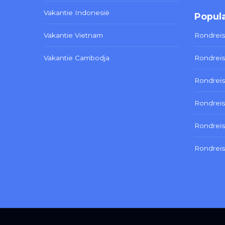
Vakantie Indonesië
Popula
Vakantie Vietnam
Rondreis
Vakantie Cambodja
Rondreis
Rondreis
Rondreis
Rondrei
Rondreis