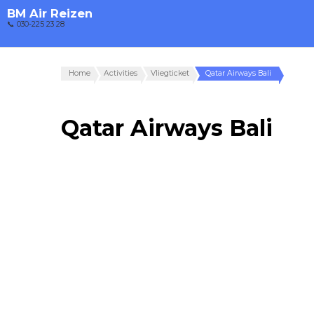
BM Air Reizen
📞 030-225 23 28
Home
Activities
Vliegticket
Qatar Airways Bali
Qatar Airways Bali