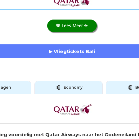
💬 Lees Meer ✈
▶ Vliegtickets Bali
lagen
Economy
B
ieg voordelig met Qatar Airways naar het Godeneiland Ba