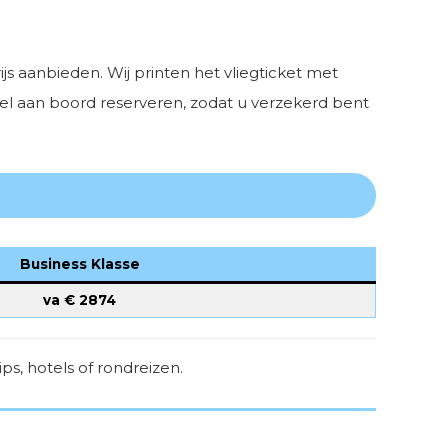
s aanbieden. Wij printen het vliegticket met
toel aan boord reserveren, zodat u verzekerd bent
Business Klasse
va €
2874
s, hotels of rondreizen.