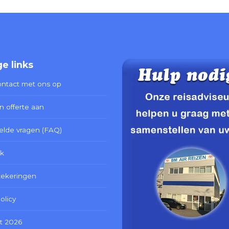
e links
ntact met ons op
n offerte aan
elde vragen (FAQ)
k
zekeringen
olicy
t 2026