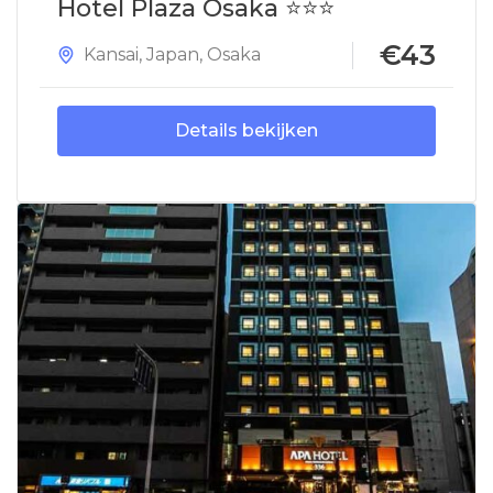
Hotel Plaza Osaka ⭐⭐⭐
€43
Kansai
,
Japan
,
Osaka
Details bekijken