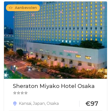
Aanbevolen
Sheraton Miyako Hotel Osaka
⭐⭐⭐⭐
€97
Kansai
,
Japan
,
Osaka