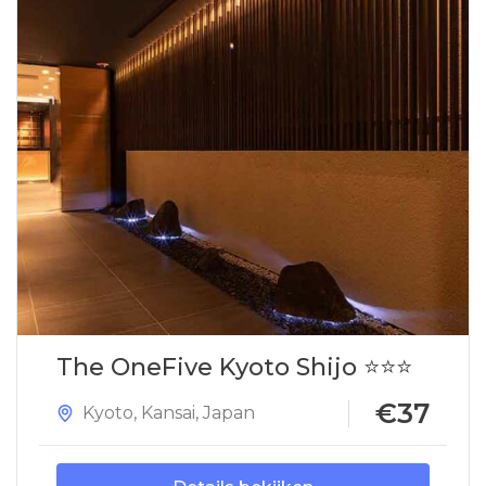
The OneFive Kyoto Shijo ⭐⭐⭐
€37
Kyoto
,
Kansai
,
Japan