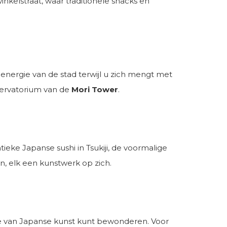
elstraat, waar traditionele snacks en
 energie van de stad terwijl u zich mengt met
servatorium van de
Mori Tower
.
ieke Japanse sushi in Tsukiji, de voormalige
en, elk een kunstwerk op zich.
tie van Japanse kunst kunt bewonderen. Voor