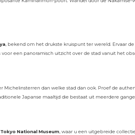
mposante Kaminarimon-poort. Wandel door de Nakamise-wink
ya
, bekend om het drukste kruispunt ter wereld. Ervaar de
s
voor een panoramisch uitzicht over de stad vanuit het ob
er Michelinsterren dan welke stad dan ook. Proef de authent
traditionele Japanse maaltijd die bestaat uit meerdere gang
t
Tokyo National Museum
, waar u een uitgebreide collec