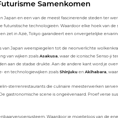
n Futurisme Samenkomen
an Japan en een van de meest fascinerende steden ter wer
futuristische technologieën. Waardoor elke hoek van de s
en zet in Azië, Tokyo garandeert een onvergetelijke ervarin
is van Japan weerspiegelen tot de neonverlichte wolkenkra
ang van wijken zoals
Asakusa
, waar de iconische Senso-ji te
eden aan de stadse drukte. Aan de andere kant word je ove
- en technologiewijken zoals
Shinjuku
en
Akihabara
, waa
elin-sterrenrestaurants die culinaire meesterwerken serveren
e gastronomische scene is ongeëvenaard. Proef verse sus
enbaarvervoersysteem. Waardoor je moeiteloos van de ene n