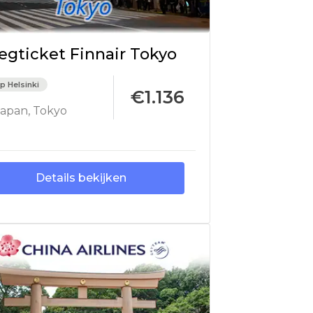
iegticket Finnair Tokyo
p Helsinki
€1.136
Japan
,
Tokyo
Details bekijken