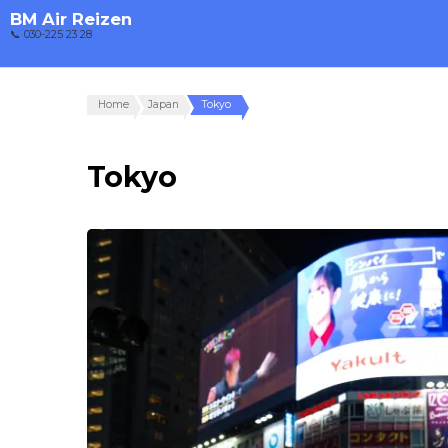
BM Air Reizen
📞 030-225 23 28
Home
Japan
Tokyo
Tokyo