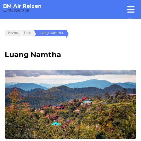
BM Air Reizen
📞 030-225 23 28
Home
Laos
Luang Namtha
Luang Namtha