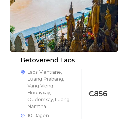
Betoverend Laos
Laos
,
Vientiane
,
Luang Prabang
,
Vang Vieng
,
€856
Houayxay
,
Oudomxay
,
Luang
Namtha
10 Dagen