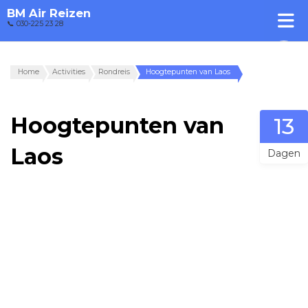
BM Air Reizen
📞 030-225 23 28
Home
Activities
Rondreis
Hoogtepunten van Laos
Hoogtepunten van
13
Laos
Dagen