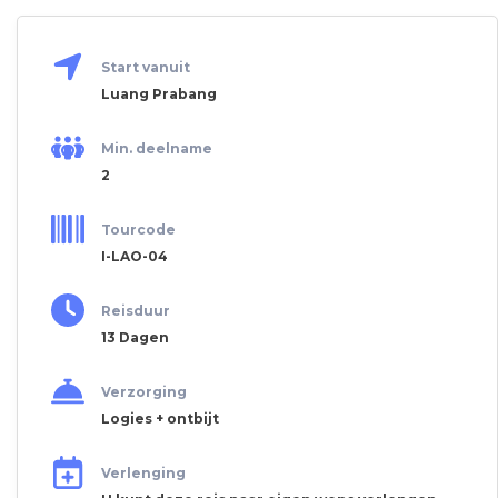
Start vanuit
Luang Prabang
Min. deelname
2
Tourcode
I-LAO-04
Reisduur
13 Dagen
Verzorging
Logies + ontbijt
Verlenging