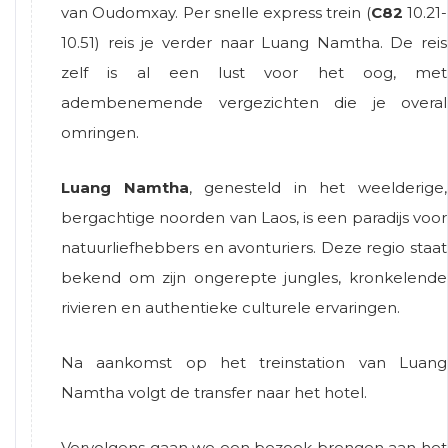
van Oudomxay. Per snelle express trein (
C82
10.21-
10.51) reis je verder naar Luang Namtha. De reis
zelf is al een lust voor het oog, met
adembenemende vergezichten die je overal
omringen.
Luang Namtha
, genesteld in het weelderige,
bergachtige noorden van Laos, is een paradijs voor
natuurliefhebbers en avonturiers. Deze regio staat
bekend om zijn ongerepte jungles, kronkelende
rivieren en authentieke culturele ervaringen.
Na aankomst op het treinstation van Luang
Namtha volgt de transfer naar het hotel.
Vervolgens gaan we een bezoek brengen aan het